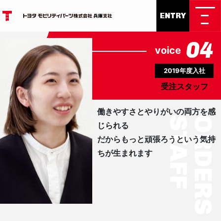
ENTRY
Main Navigation
04
voice
2019年度入社
受注スタッフ
働きやすさとやりがいの両方を感
じられる
だからもっと頑張ろうという気持
ちが生まれます